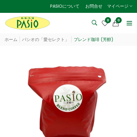
PASIOについて
お問合せ
マイページ
0
0
ホーム
パシオの「愛セレクト」
ブレンド珈琲 (芳醇)