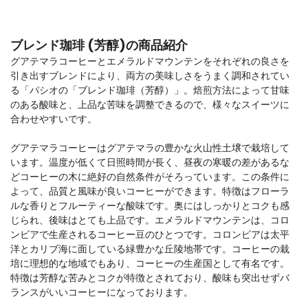
ブレンド珈琲 (芳醇)の商品紹介
グアテマラコーヒーとエメラルドマウンテンをそれぞれの良さを
引き出すブレンドにより、両方の美味しさをうまく調和されてい
る「パシオの「ブレンド珈琲（芳醇）」。焙煎方法によって甘味
のある酸味と、上品な苦味を調整できるので、様々なスイーツに
合わせやすいです。
グアテマラコーヒーはグアテマラの豊かな火山性土壌で栽培して
います。温度が低くて日照時間が長く、昼夜の寒暖の差があるな
どコーヒーの木に絶好の自然条件がそろっています。この条件に
よって、品質と風味が良いコーヒーができます。特徴はフローラ
ルな香りとフルーティーな酸味です。奥にはしっかりとコクも感
じられ、後味はとても上品です。エメラルドマウンテンは、コロ
ンビアで生産されるコーヒー豆のひとつです。コロンビアは太平
洋とカリブ海に面している緑豊かな丘陵地帯です。コーヒーの栽
培に理想的な地域でもあり、コーヒーの生産国として有名です。
特徴は芳醇な苦みとコクが特徴とされており、酸味も突出せずバ
ランスがいいコーヒーになっております。