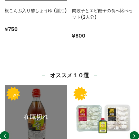
肉餃子とエビ餃子の食べ比べセ
パシオ 肉餃子 (10個入り)
ット(2人分)
¥400
¥800
オススメ１０選
#2
#3