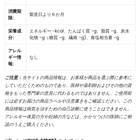
消費期
製造日より６か月
限:
栄養成
エネルギー -kcal、たんぱく質 -g、脂質 -g、炭水
分:
化物 -g（糖質 -g、繊維 -g)、食塩相当量 -g
アレル
ギー情
なし
報:
ご注意：
当サイトの商品情報は、お客様が商品を選ぶ際に参考に
していただくためのものであり、医師や薬剤師およびその他の資
格をもった専門家の意見に代わるものではありません。ご使用前
には必ずお届けの商品ラベルや注意書きをご確認ください。この
商品情報は病気を治すための自己診断に使うことはできません。
アレルギー体質の方や妊婦の方などは、かかりつけの医師にご相
談のうえご購入ください。